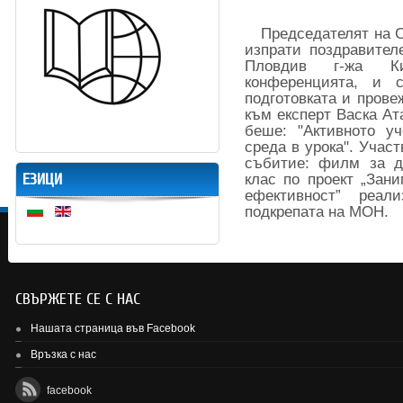
Председателят на С
изпрати поздравите
Пловдив г-жа К
конференцията, и 
подготовката и пров
към експерт Васка Ат
беше: "Активното у
среда в урока". Учас
събитие: филм за де
ЕЗИЦИ
клас по проект „Зан
ефективност” реа
подкрепата на МОН.
СВЪРЖЕТЕ СЕ С НАС
Нашата страница във Facebook
Връзка с нас
facebook