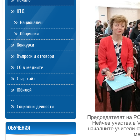
Начало
КТД
Национален
Общински
Конкурси
Въпроси и отговори
СО в медиите
Стар сайт
Юбилей
Социални дейности
Председателят на РС
Нейчев участва в
ОБУЧЕНИЯ
началните учители о
мя