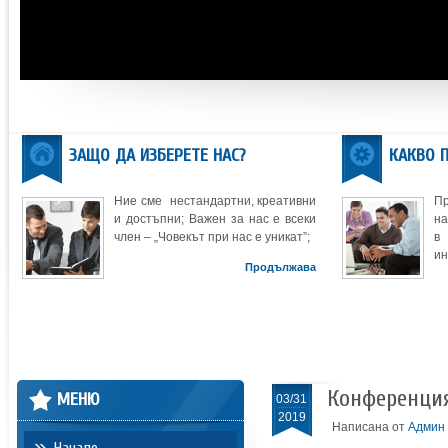
ЗАЩО ДА ИЗБЕРЕТЕ НАС?
КАКВО 
Ние сме нестандартни, креативни
П
и достъпни; Важен за нас е всеки
на
член – „Човекът при нас е уникат”;
в
ин
Продължава
Конференци
МЕНЮ
03/31
2019
Написана от
Админ