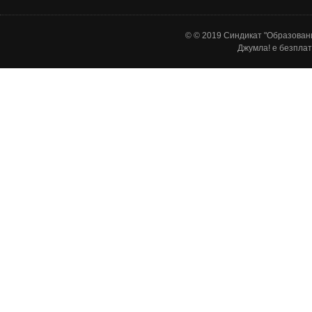
© © 2019 Синдикат "Образовани
Джумла!
е безплат