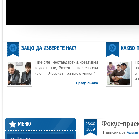
ЗАЩО ДА ИЗБЕРЕТЕ НАС?
КАКВО 
Ние сме нестандартни, креативни
П
и достъпни; Важен за нас е всеки
на
член – „Човекът при нас е уникат”;
в
ин
Продължава
Фокус-прием
МЕНЮ
03/30
2019
Написана от
Админ