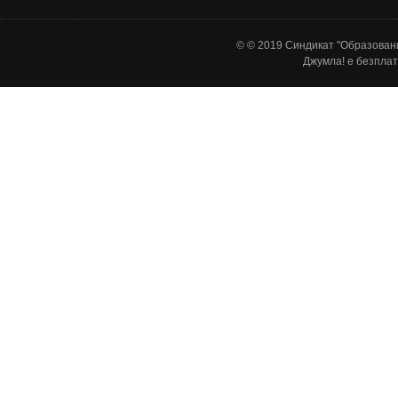
© © 2019 Синдикат "Образовани
Джумла!
е безплат