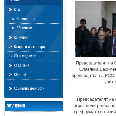
Начало
КТД
Национален
Общински
Конкурси
Въпроси и отговори
СО в медиите
Председателят на 
Стар сайт
Славянка Василев
Юбилей
председател на РСО,
учите
Социални дейности
Председателят на С
Петров води региона
ОБУЧЕНИЯ
за реформата и визия