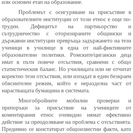
или основен етап на образование.
Проблемът с осигуряване на присъствие в
образователните институции от този етнос е още по-
труден. Дефицитът на партньорство и
сътрудничество с оторизираните общински и
държавни институции превръща задържането на тези
ученици в училище в една от най-фиктивните
образователни политики. Ромските/цигански деца
имат в пъти повече отсъствия, сравнени с общо
статистическия баланс. Но училищата или не отчитат
коректно тези отсъствия, или изпадат в един безкраен
обяснителен режим, който е неразделна част от
нарастващата бумащина в системата.
Многобройните мобилни проверки и
препоръки за присъствие на учениците от
коментирания етнос очевидно нямат ефективно
действие за преодоляване на проблема с отсъствията.
Предимно се констатират общоизвестни факти, като