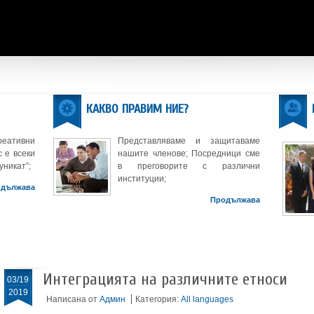
КАКВО ПРАВИМ НИЕ?
реативни
Представляваме и защитаваме
 е всеки
нашите членове; Посредници сме
уникат”;
в преговорите с различни
институции;
одължава
Продължава
Интеграцията на различните етноси
03/19
2019
Написана от
Админ
Категория:
All languages