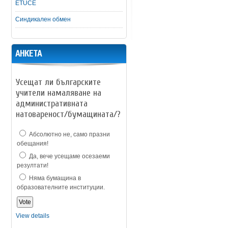
ETUCE
Синдикален обмен
АНКЕТА
Усещат ли българските
учители намаляване на
административната
натовареност/бумащината/?
Абсолютно не, само празни
обещания!
Да, вече усещаме осезаеми
резултати!
Няма бумащина в
образователните институции.
View details