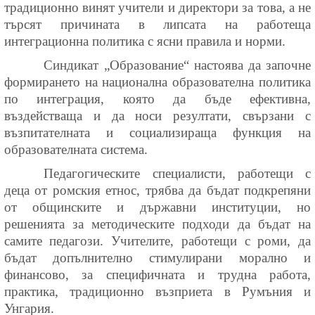
традиционно винят учители и директори за това, а не
търсят причината в липсата на работеща
интеграционна политика с ясни правила и норми.
Синдикат „Образование“ настоява да започне
формирането на национална образователна политика
по интеграция, която да бъде ефективна,
въздействаща и да носи резултати, свързани с
възпитателната и социализираща функция на
образователната система.
Педагогическите специалисти, работещи с
деца от ромския етнос, трябва да бъдат подкрепяни
от общинските и държавни институции, но
решенията за методическите подходи да бъдат на
самите педагози. Учителите, работещи с роми, да
бъдат допълнително стимулирани морално и
финансово, за специфичната и трудна работа,
практика, традиционно възприета в Румъния и
Унгария.