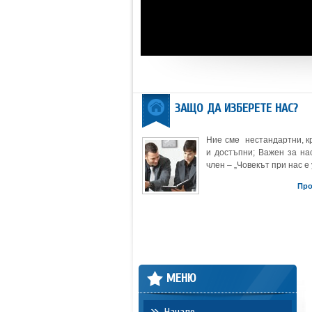
ЗАЩО ДА ИЗБЕРЕТЕ НАС?
Ние сме нестандартни, к
и достъпни; Важен за нас
член – „Човекът при нас е 
Пр
МЕНЮ