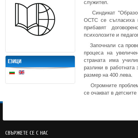
служител.
Синдикат "Образова
ОСТС се съгласиха 
прибавят договоре
психолозите и педаго
Започнали са прове
процеса на увеличе
страната има учил
ЕЗИЦИ
разлики в работната 
размер на 400 лева.
Огромните проблеми
се очакват в детските
СВЪРЖЕТЕ СЕ С НАС