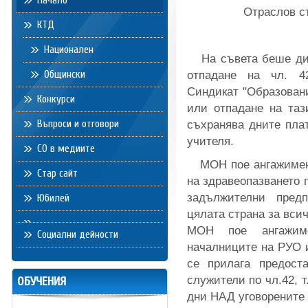
Начало
Отраслов с
КТД
Национален
На съвета беше дис
Общински
отпадане на чл. 4
Синдикат "Образовани
Конкурси
или отпадане на тази
Въпроси и отговори
съхранява дните плат
учителя.
СО в медиите
МОН пое ангажимент
Стар сайт
на здравеопазването 
задължителни пред
Юбилей
цялата страна за вси
МОН пое ангажим
Социални дейности
началниците на РУО 
се прилага предост
служители по чл.42, т
ОБУЧЕНИЯ
дни НАД уговорените 