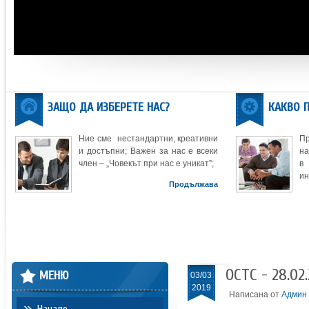
ЗАЩО ДА ИЗБЕРЕТЕ НАС?
КАКВО 
Ние сме нестандартни, креативни
П
и достъпни; Важен за нас е всеки
на
член – „Човекът при нас е уникат”;
в
ин
Продължава
ОСТС - 28.02
МЕНЮ
03/03
2019
Написана от
Админ