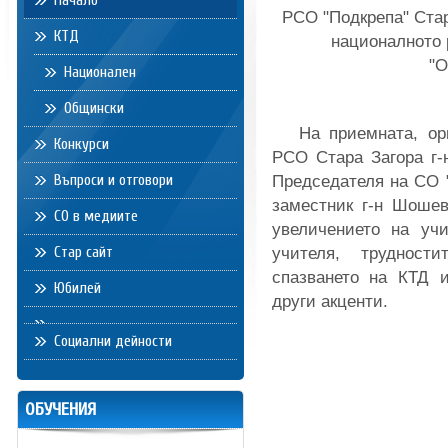
Начало
РСО "Подкрепа" Стар
КТД
националното 
"О
Национален
Общински
На приемната, орга
Конкурси
РСО Стара Загора г-
Въпроси и отговори
Председателя на СО "
заместник г-н Шошев
СО в медиите
увеличението на учи
Стар сайт
учителя, трудност
спазването на КТД 
Юбилей
други акценти.
Социални дейности
ОБУЧЕНИЯ