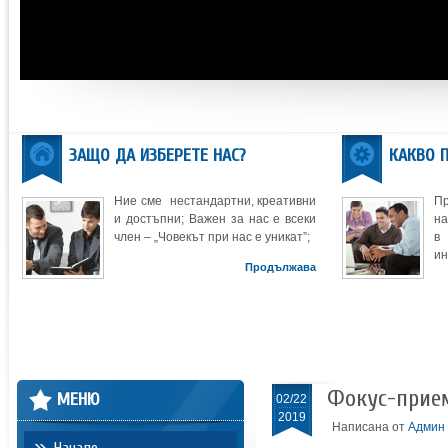
ЗАЩО ДА ИЗБЕРЕТЕ НАС?
КАКВО 
Ние сме нестандартни, креативни
П
и достъпни; Важен за нас е всеки
на
член – „Човекът при нас е уникат”;
в
ин
Продължава
Фокус-прием
МЕНЮ
02/22
2019
Написана от
Админ