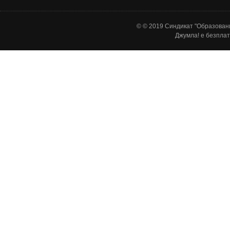
© © 2019 Синдикат "Образовани
Джумла!
е безплат