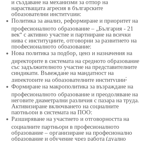
и създаване на механизми за отпор на
нарастващата агресия в българските
образователни институции;
Политика за анализ, реформиране и приоритет на
професионалното образование – „България - 21
век“ с активно участие и партниране на всички
нива с институциите, отговорни за развитието на
професионалното образование;
Нова политика за подбор, ценз и назначения на
директорите в системата на средното образование
със задължителното участие на представителните
синдикати. Въвеждане на мандатност на
;
директорите на образователните институции
Формиране на макрополитика за възраждане на
професионалното образование и преодоляване на
неговите диаметрални различия с пазара на труда.
Активизиране включването на социалните
партньори в системата на ПОО;
Разширяване на участието и отговорността на
социалните партньори в професионалното
образование – организиране на професионално
образование и обучение чрез работа (дуално