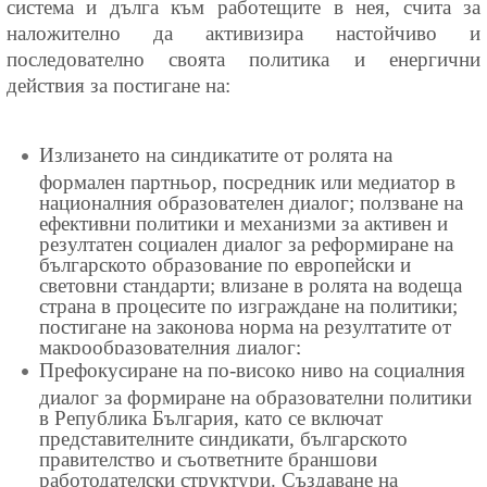
система и дълга към работещите в нея, счита за
наложително да активизира настойчиво и
последователно своята политика и енергични
действия за постигане на:
Излизането на синдикатите от ролята на
формален партньор, посредник или медиатор в
националния образователен диалог; ползване на
ефективни политики и механизми за активен и
резултатен социален диалог за реформиране на
българското образование по европейски и
световни стандарти; влизане в ролята на водеща
страна в процесите по изграждане на политики;
постигане на законова норма на резултатите от
макрообразователния диалог;
Префокусиране на по-високо ниво на социалния
диалог за формиране на образователни политики
в Република България, като се включат
представителните синдикати, българското
правителство и съответните браншови
работодателски структури. Създаване на