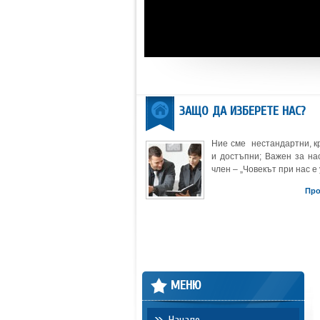
ЗАЩО ДА ИЗБЕРЕТЕ НАС?
Ние сме нестандартни, к
и достъпни; Важен за нас
член – „Човекът при нас е 
Пр
МЕНЮ