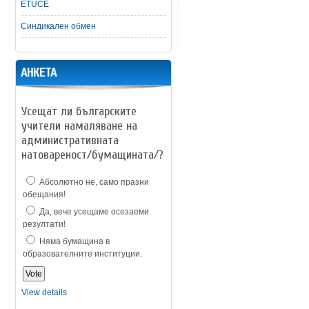
ETUCE
Синдикален обмен
АНКЕТА
Усещат ли българските
учители намаляване на
административната
натовареност/бумащината/?
Абсолютно не, само празни
обещания!
Да, вече усещаме осезаеми
резултати!
Няма бумащина в
образователните институции.
View details