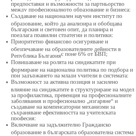
предпоставки и възможности за партньорство
между професионалното образование и бизнеса;
Създаване на национален научен институт по
образование, който да анализира и обобщава
българския и световен опит, да планира и
предлага правилни стратегии и политики;
Приоритетно финансово осигуряване и
обезпечаване на образователните дейности в
с поне 6% от БВП;
Република България
Повишаване на ролята на синдикатите при
формиране на национална политика по подбора и
при задържането на млади учители в системата;
Възможност за активна позиция и засилено
влияние на синдикатите в структуриране на модел
за профилактика, превенция на професионалните
заболявания и професионално „изгаряне“ и
създаване на компенсаторни механизми за
съхраняване ефективността на учителската
професия;
Включване на задължително Гражданско
образование в българската образователна система