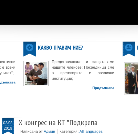
КАКВО ПРАВИМ НИЕ?
реативни
Представляваме и защитаваме
 е всеки
нашите членове; Посредници сме
уникат”;
в преговорите с различни
институции;
одължава
Продължава
Х конгрес на КТ "Подкрепа
02/08
2019
Написана от
Админ
Категория:
All languages