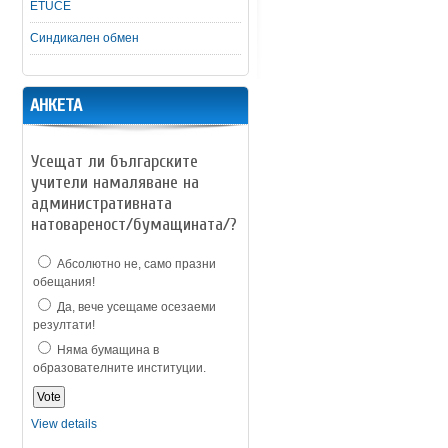
ETUCE
Синдикален обмен
АНКЕТА
Усещат ли българските
учители намаляване на
административната
натовареност/бумащината/?
Абсолютно не, само празни
обещания!
Да, вече усещаме осезаеми
резултати!
Няма бумащина в
образователните институции.
View details