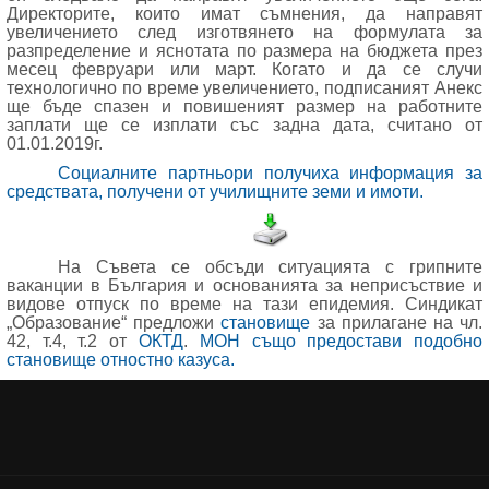
Директорите, които имат съмнения, да направят
увеличението след изготвянето на формулата за
разпределение и яснотата по размера на бюджета през
месец февруари или март. Когато и да се случи
технологично по време увеличението, подписаният Анекс
ще бъде спазен и повишеният размер на работните
заплати ще се изплати със задна дата, считано от
01.01.2019г.
Социалните партньори получиха информация за
средствата, получени от училищните земи и имоти.
На Съвета се обсъди ситуацията с грипните
ваканции в България и основанията за неприсъствие и
видове отпуск по време на тази епидемия. Синдикат
„Образование“ предложи
становище
за прилагане на чл.
42, т.4, т.2 от
ОКТД
.
МОН също предостави подобно
становище отностно казуса.