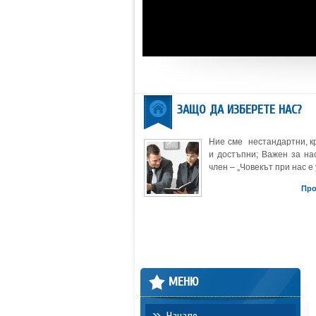
ЗАЩО ДА ИЗБЕРЕТЕ НАС?
Ние сме нестандартни, к
и достъпни; Важен за нас
член – „Човекът при нас е 
Пр
МЕНЮ