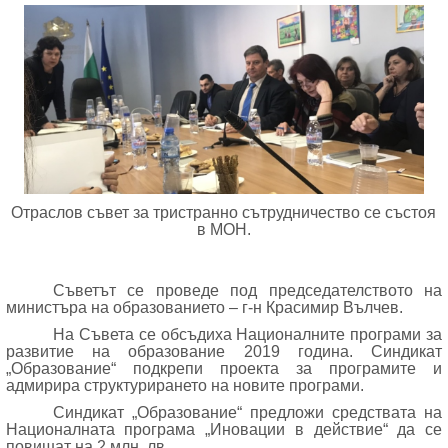
Отраслов съвет за тристранно сътрудничество се състоя
в МОН.
Съветът се проведе под председателството на
министъра на образованието – г-н Красимир Вълчев.
На Съвета се обсъдиха Националните програми за
развитие на образование 2019 година. Синдикат
„Образование“ подкрепи проекта за програмите и
адмирира структурирането на новите програми.
Синдикат „Образование“ предложи средствата на
Националната програма „Иновации в действие“ да се
повишат на 2 млн. лв.