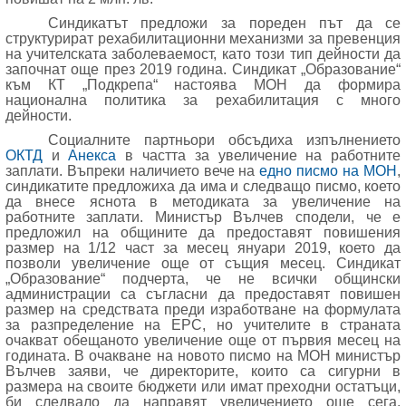
Синдикатът предложи за пореден път да се
структурират рехабилитационни механизми за превенция
на учителската заболеваемост, като този тип дейности да
започнат още през 2019 година. Синдикат „Образование“
към КТ „Подкрепа“ настоява МОН да формира
национална политика за рехабилитация с много
дейности.
Социалните партньори обсъдиха изпълнението
ОКТД
и
Анекса
в частта за увеличение на работните
заплати. Въпреки наличието вече на
едно писмо на МОН
,
синдикатите предложиха да има и следващо писмо, което
да внесе яснота в методиката за увеличение на
работните заплати. Министър Вълчев сподели, че е
предложил на общините да предоставят повишения
размер на 1/12 част за месец януари 2019, което да
позволи увеличение още от същия месец. Синдикат
„Образование“ подчерта, че не всички общински
администрации са съгласни да предоставят повишен
размер на средствата преди изработване на формулата
за разпределение на ЕРС, но учителите в страната
очакват обещаното увеличение още от първия месец на
годината. В очакване на новото писмо на МОН министър
Вълчев заяви, че директорите, които са сигурни в
размера на своите бюджети или имат преходни остатъци,
би следвало да направят увеличението още сега.