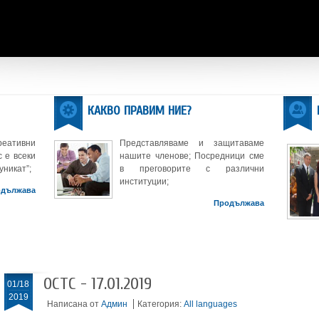
КАКВО ПРАВИМ НИЕ?
реативни
Представляваме и защитаваме
 е всеки
нашите членове; Посредници сме
уникат”;
в преговорите с различни
институции;
одължава
Продължава
ОСТС - 17.01.2019
01/18
2019
Написана от
Админ
Категория:
All languages