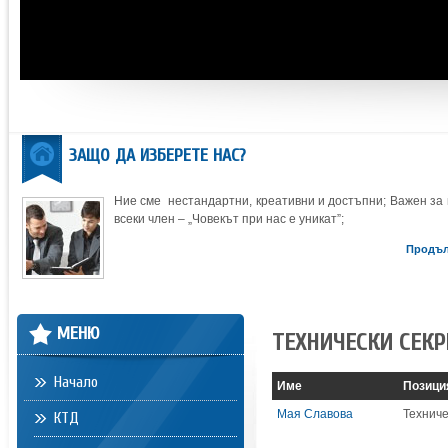
ЗАЩО ДА ИЗБЕРЕТЕ НАС?
Ние сме нестандартни, креативни и достъпни; Важен за 
всеки член – „Човекът при нас е уникат”;
Продъ
МЕНЮ
ТЕХНИЧЕСКИ СЕКР
Начало
Име
Позици
Мая Славова
Техниче
КТД