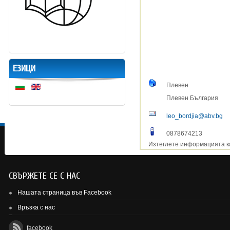
ЕЗИЦИ
Плевен
Плевен
България
leo_bordjia@abv.bg
0878674213
Изтеглете информацията к
СВЪРЖЕТЕ СЕ С НАС
Нашата страница във Facebook
Връзка с нас
facebook