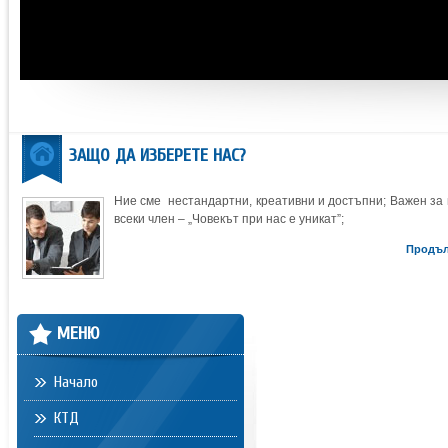
ЗАЩО ДА ИЗБЕРЕТЕ НАС?
Ние сме нестандартни, креативни и достъпни; Важен за 
всеки член – „Човекът при нас е уникат”;
Продъ
МЕНЮ
Начало
КТД