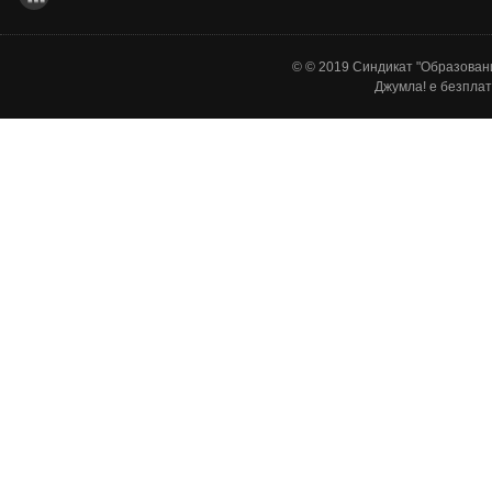
© © 2019 Синдикат "Образовани
Джумла!
е безплат