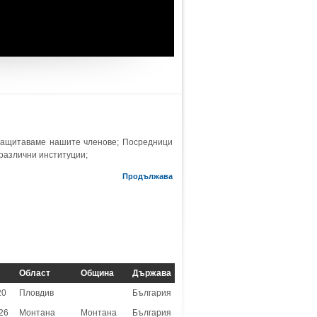
защитаваме нашите членове; Посредници
 различни институции;
Продължава
Област
Община
Държава
20
Пловдив
България
26
Монтана
Монтана
България