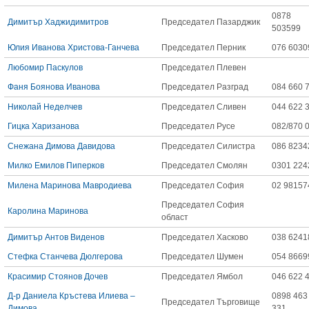
0878
Димитър Хаджидимитров
Председател Пазарджик
503599
Юлия Иванова Христова-Ганчева
Председател Перник
076 6030
Любомир Паскулов
Председател Плевен
Фаня Боянова Иванова
Председател Разград
084 660 
Николай Неделчев
Председател Сливен
044 622 
Гицка Харизанова
Председател Русе
082/870 
Снежана Димова Давидова
Председател Силистра
086 8234
Милко Емилов Пиперков
Председател Смолян
0301 224
Милена Маринова Мавродиева
Председател София
02 98157
Председател София
Каролина Маринова
област
Димитър Антов Виденов
Председател Хасково
038 6241
Стефка Станчева Дюлгерова
Председател Шумен
054 8669
Красимир Стоянов Дочев
Председател Ямбол
046 622 
Д-р Даниела Кръстева Илиева –
0898 463
Председател Търговище
Димова
331