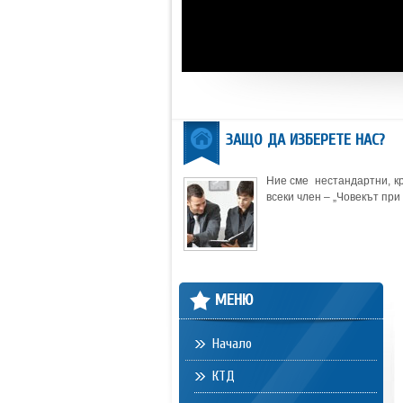
ЗАЩО ДА ИЗБЕРЕТЕ НАС?
Ние сме нестандартни, кр
всеки член – „Човекът при 
МЕНЮ
Начало
КТД