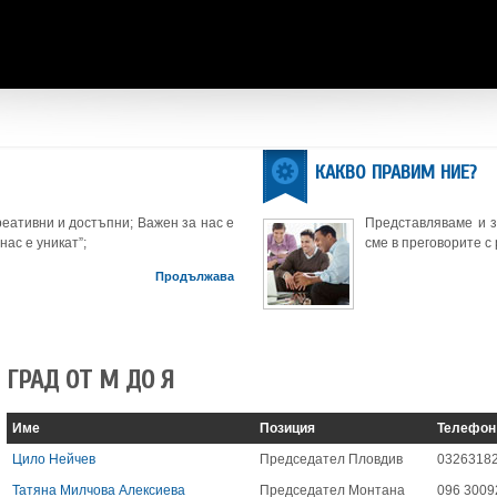
КАКВО ПРАВИМ НИЕ?
еативни и достъпни; Важен за нас е
Представляваме и 
нас е уникат”;
сме в преговорите с
Продължава
ГРАД ОТ М ДО Я
Име
Позиция
Телефон
Цило Нейчев
Председател Пловдив
0326318
Татяна Милчова Алексиева
Председател Монтана
096 3009