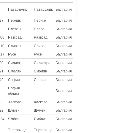
Пазарджик
Пазарджик
България
97
Перник
Перник
България
Плевен
Плевен
България
708
Разград
Разград
България
310
Сливен
Сливен
България
017
Русе
Русе
България
20
Силистра
Силистра
България
21
Смолян
Смолян
България
49
София
София
България
София
България
област
83
Хасково
Хасково
България
92
Шумен
Шумен
България
424
Ямбол
Ямбол
България
Търговище
Търговище
България