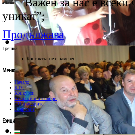
Важен за нас е всеки 
уникат”;
Продължава
Грешка
Контактът не е намерен
Меню
Начало
КТД
Конкурси
Въпроси и отговори
СО в медиите
Стар сайт
Езици