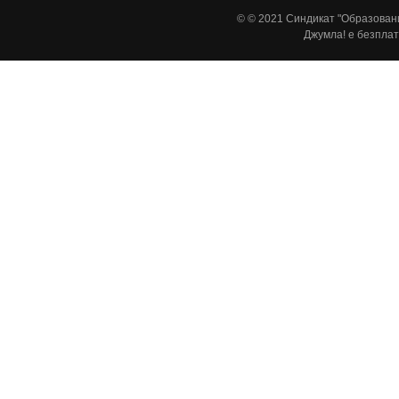
© © 2021 Синдикат "Образовани
Джумла!
е безплат