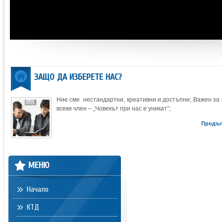
ЗАЩО ДА ИЗБЕРЕТЕ НАС?
Ние сме нестандартни, креативни и достъпни; Важен за 
всеки член – „Човекът при нас е уникат”;
Продъ
МЕНЮ
Начало
КТД