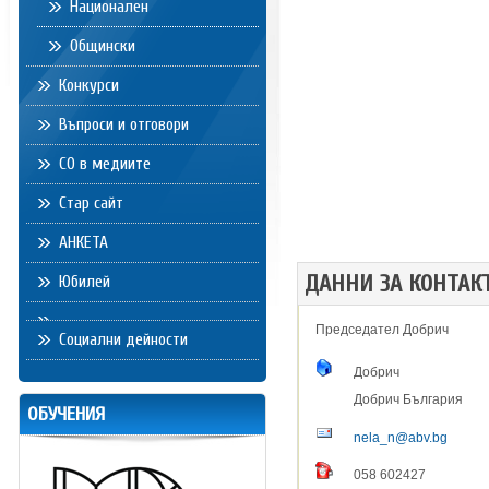
Национален
Общински
Конкурси
Въпроси и отговори
СО в медиите
Стар сайт
АНКЕТА
ДАННИ ЗА КОНТАК
Юбилей
Председател Добрич
Социални дейности
Добрич
Добрич
България
ОБУЧЕНИЯ
nela_n@abv.bg
058 602427