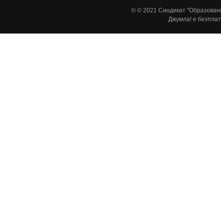
© © 2021 Синдикат "Образовани
Джумла!
е безплат