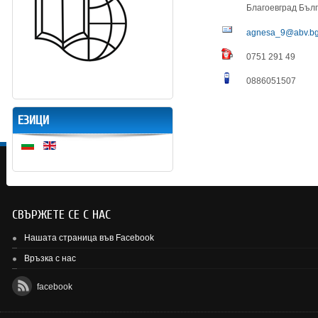
Благоевград
Бъл
agnesa_9@abv.b
0751 291 49
0886051507
ЕЗИЦИ
СВЪРЖЕТЕ СЕ С НАС
Нашата страница във Facebook
Връзка с нас
facebook