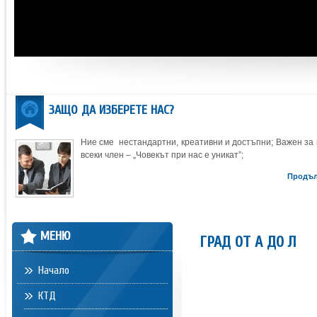
ЗАЩО ДА ИЗБЕРЕТЕ НАС?
Ние сме нестандартни, креативни и достъпни; Важен за 
всеки член – „Човекът при нас е уникат”;
Продъ
МЕНЮ
ГРАД ОТ А ДО Л
Начало
КТД