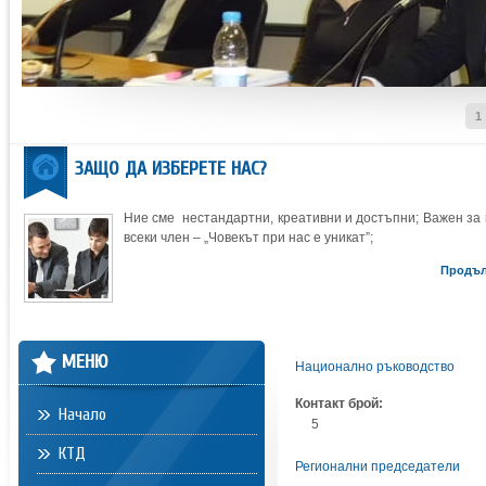
1
ЗАЩО ДА ИЗБЕРЕТЕ НАС?
Ние сме нестандартни, креативни и достъпни; Важен за 
всеки член – „Човекът при нас е уникат”;
Продъ
МЕНЮ
Национално ръководство
Контакт брой:
Начало
5
КТД
Регионални председатели