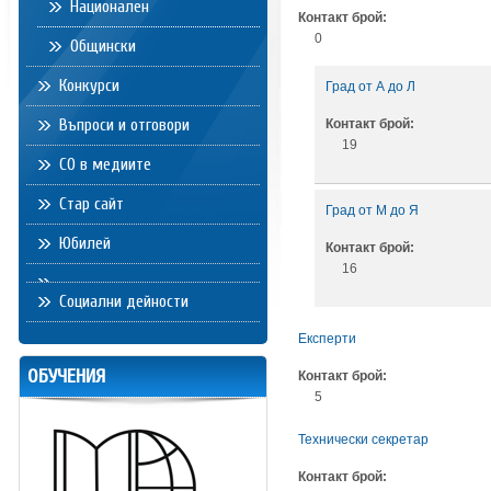
Национален
Контакт брой:
0
Общински
Конкурси
Град от А до Л
Въпроси и отговори
Контакт брой:
19
СО в медиите
Стар сайт
Град от М до Я
Юбилей
Контакт брой:
16
Социални дейности
Експерти
ОБУЧЕНИЯ
Контакт брой:
5
Технически секретар
Контакт брой: