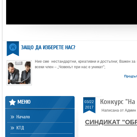
ЗАЩО ДА ИЗБЕРЕТЕ НАС?
Ние сме нестандартни, креативни и достъпни; Важен за 
всеки член – „Човекът при нас е уникат”;
Продъ
Конкурс "На
МЕНЮ
03/22
2017
Написана от Админ
Начало
СИНДИКАТ "ОБ
КТД