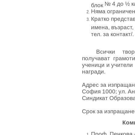
№
4
до
½
к
блок
Няма ограничени
Кратко представ
имена, възраст,
тел. за контакт/.
Всички тво
получават грамот
ученици и учители
награди.
Адрес за изпращане
София 1000; ул. Ан
Синдикат Образова
Срок за изпращане 
Коми
Проф. Пенкова 