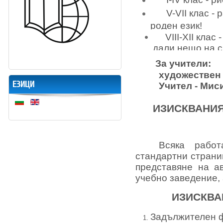
V-VII
клас - 
роден език!
VIII-XII
клас -
дали нещо на с
За учители:
художествен т
ЕЗИЦИ
Учител - Мис
ИЗИСКВАНИ
Всяка рабо
стандартни страни
представяне на ав
учебно заведение, 
ИЗИСКВА
Задължителен ф