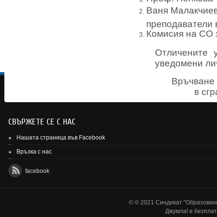
Ваня Малакчиев
преподаватели
Комисия на СО 
Отличените 
уведомени ли
Връчване н
в сг
СВЪРЖЕТЕ СЕ С НАС
Нашата страница във Facebook
Връзка с нас
facebook
© © 2021 Синдикат "Образовани
Джумла!
е безплат