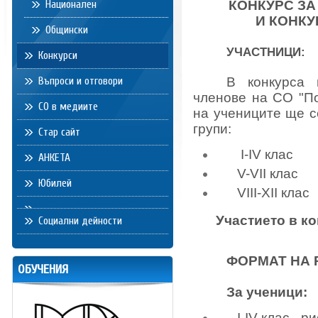
Национален
КОНКУРС
ЗА
И КОНКУ
Общински
УЧАСТНИЦИ:
Конкурси
Въпроси и отговори
В конкурса
членове на СО "П
СО в медиите
на учениците ще с
групи
:
Стар сайт
I-IV
клас
АНКЕТА
V-VII
клас
Юбилей
VIII-XII
клас
Участието в к
Социални дейности
ФОРМАТ НА 
ОБУЧЕНИЯ
За ученици:
I-IV
клас - р