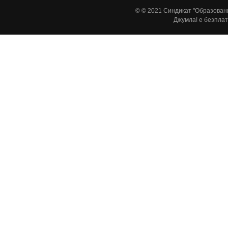
© © 2021 Синдикат "Образовани
Джумла!
е безплат