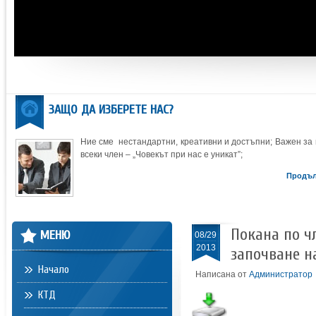
ЗАЩО ДА ИЗБЕРЕТЕ НАС?
Ние сме нестандартни, креативни и достъпни; Важен за 
всеки член – „Човекът при нас е уникат”;
Продъ
Покана по чл.
МЕНЮ
08/29
2013
започване н
Начало
Написана от
Администратор
КТД