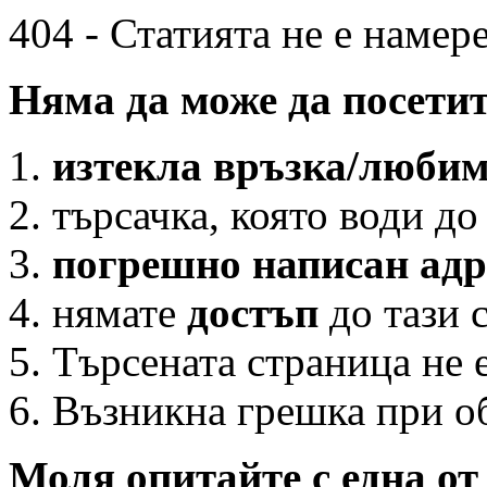
404 - Статията не е намер
Няма да може да посетит
изтекла връзка/любим
търсачка, която води д
погрешно написан адр
нямате
достъп
до тази 
Търсената страница не 
Възникна грешка при об
Моля опитайте с една от