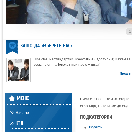
1
ЗАЩО ДА ИЗБЕРЕТЕ НАС?
Ние сме нестандартни, креативни и достъпни; Важен за 
всеки член – „Човекът при нас е уникат”;
Продъ
МЕНЮ
Няма статии в тази категория.
страница, то те може да съдъ
Начало
ПОДКАТЕГОРИИ
КТД
Кодекси