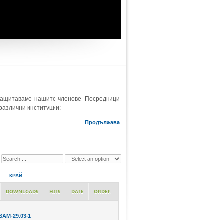
защитаваме нашите членове; Посредници
 различни институции;
Продължава
А
КРАЙ
DOWNLOADS
HITS
DATE
ORDER
SAM-29.03-1