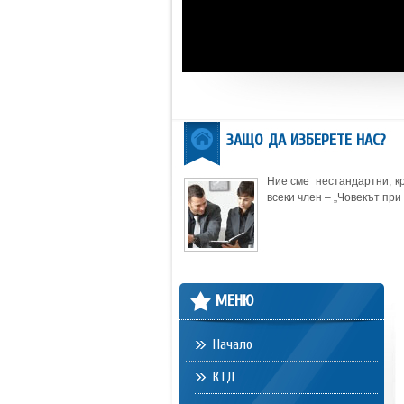
ЗАЩО ДА ИЗБЕРЕТЕ НАС?
Ние сме нестандартни, кр
всеки член – „Човекът при 
МЕНЮ
Начало
КТД