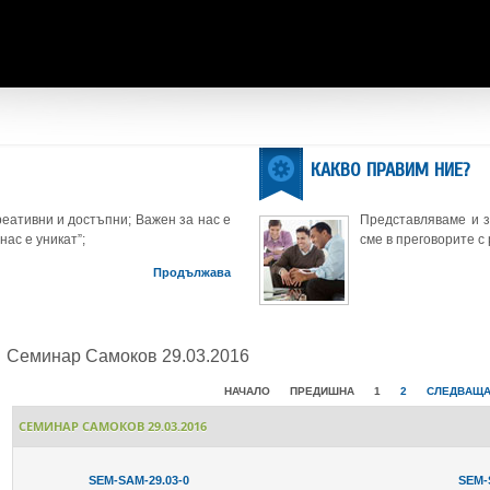
КАКВО ПРАВИМ НИЕ?
еативни и достъпни; Важен за нас е
Представляваме и 
нас е уникат”;
сме в преговорите с
Продължава
Семинар Самоков 29.03.2016
НАЧАЛО
ПРЕДИШНА
1
2
СЛЕДВАЩ
СЕМИНАР САМОКОВ 29.03.2016
SEM-SAM-29.03-0
SEM-