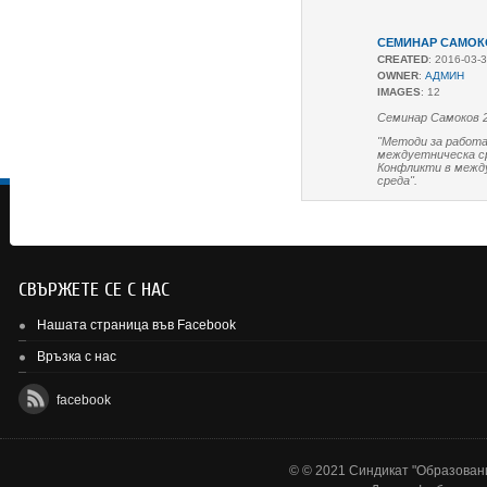
СЕМИНАР САМОКОВ
CREATED
: 2016-03-
OWNER
:
АДМИН
IMAGES
: 12
Семинар Самоков 2
"Методи за работа
междуетническа с
Конфликти в межд
среда".
СВЪРЖЕТЕ СЕ С НАС
Нашата страница във Facebook
Връзка с нас
facebook
© © 2021 Синдикат "Образовани