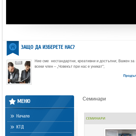
ЗАЩО ДА ИЗБЕРЕТЕ НАС?
Ние сме нестандартни, креативни и достъпни; Важен за 
всеки член – „Човекът при нас е уникат”;
Продъ
Семинари
МЕНЮ
Начало
СЕМИНАРИ
КТД