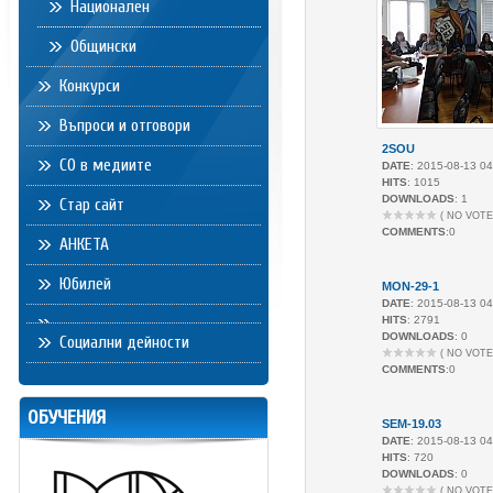
Национален
Общински
Конкурси
Въпроси и отговори
2SOU
СО в медиите
DATE
: 2015-08-13 04
HITS
: 1015
DOWNLOADS
: 1
Стар сайт
( NO VOTE
COMMENTS
:0
АНКЕТА
Юбилей
MON-29-1
DATE
: 2015-08-13 04
HITS
: 2791
DOWNLOADS
: 0
Социални дейности
( NO VOTE
COMMENTS
:0
ОБУЧЕНИЯ
SEM-19.03
DATE
: 2015-08-13 04
HITS
: 720
DOWNLOADS
: 0
( NO VOTE