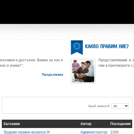
КАКВО ПРАВИМ НИЕ?
еативни и достъпни; Важен за нас е
Представляваме и 
нас е уникат”;
сме в преговорите с
Продължава
Брой записи #
Заглавие
Автор
Посещения
Трудово-правни въпроси IX
Администратор
2260