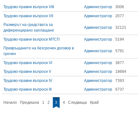
Трудово-правни въпроси VIII
Администратор
3006
Трудово-правни въпроси VII
Администратор
2077
Размерът на средствата за
Администратор
32121
диференцирано заплащане
Трудово-правни въпроси МТСП
Администратор
5194
Превръщането на безсрочен договор в
Администратор
5791
срочен
Трудово-правни въпроси VI
Администратор
3877
Трудово-правни въпроси V
Администратор
18684
Трудово-правни въпроси IV
Администратор
7393
Трудово-правни въпроси III
Администратор
6737
Начало
Предишна
1
2
3
4
Следваща
Край