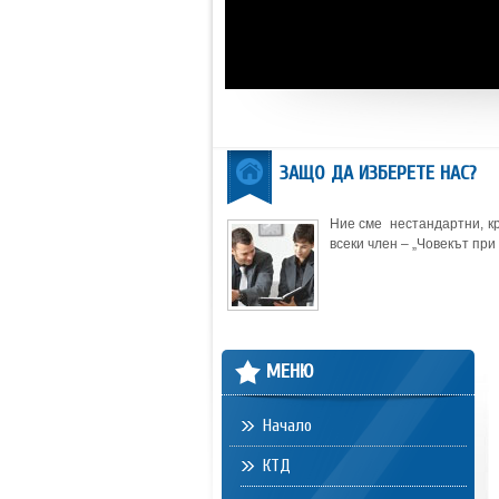
ЗАЩО ДА ИЗБЕРЕТЕ НАС?
Ние сме нестандартни, кр
всеки член – „Човекът при 
МЕНЮ
Начало
КТД