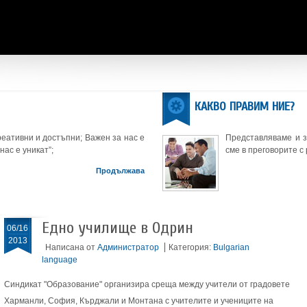
КАКВО ПРАВИМ НИЕ?
еативни и достъпни; Важен за нас е
Представляваме и 
нас е уникат”;
сме в преговорите с
Продължава
Едно училище в Одрин
06/16
2013
Написана от
Администратор
Категория:
Bulgarian
language
Синдикат "Образование" организира среща между учители от градовете
Харманли, София, Кърджали и Монтана с учителите и учениците на