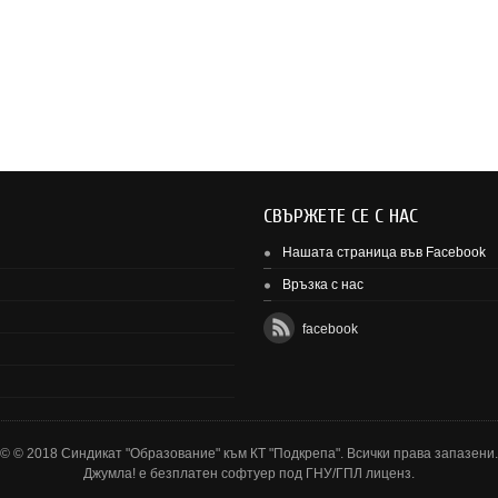
СВЪРЖЕТЕ СЕ С НАС
Нашата страница във Facebook
Връзка с нас
facebook
© © 2018 Синдикат "Образование" към КТ "Подкрепа". Всички права запазени.
Джумла!
е безплатен софтуер под ГНУ/ГПЛ лиценз.