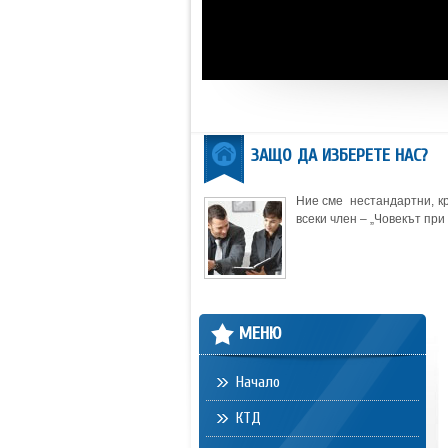
ЗАЩО ДА ИЗБЕРЕТЕ НАС?
Ние сме нестандартни, кр
всеки член – „Човекът при 
МЕНЮ
Начало
КТД