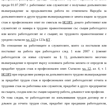
преди 01.07.2007 г. работникът или служителят е получавал допълнително
възнаграждение за продължителна работа по отменената Наредба за
допълнителните и други трудови възнаграждения се зачита изцяло за трудов
стаж и професионален опит по смисъла на
НСОРЗ
, докато работникът или
служителят се намира в трудово правоотношение със същия работодател
или когато работодателят не е същият, но трудовото правоотношение е
уредено съгласно
чл. 123
и 123а
КТ
.
По отношение на работниците и служителите, които са постъпили или
постъпват на работа при работодател след 1 юли 2007 г. (сменят
работодателя си извън случаите на § 1), допълнителното месечно
възнаграждение в процент върху основната работна заплата се определя за
придобит трудов стаж и професионален опит. Съгласно
чл. 12
, ал. 4, т. 1
НСОРЗ
при определяне размера на допълнителното трудово възнаграждение
за придобит трудов стаж и професионален опит работодателят отчита и
трудовия стаж на работника или служителя, придобит в друго предприятие
на същата, сходна или със същия характер работа, длъжност или професия.
От това следва, че работодателят по изпълнявания трудов договор не е
длъжен да отчита трудов стаж, придобит при предишни работодатели,