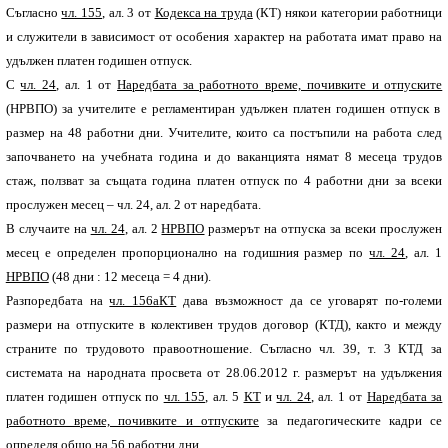
Съгласно
чл. 155
, ал. 3 от
Кодекса на труда
(КТ) някои категории работници
и служители в зависимост от особения характер на работата имат право на
удължен платен годишен отпуск.
С
чл. 24
, ал. 1 от
Наредбата за работното време, почивките и отпуските
(НРВПО) за учителите е регламентиран удължен платен годишен отпуск в
размер на 48 работни дни. Учителите, които са постъпили на работа след
започването на учебната година и до ваканцията нямат 8 месеца трудов
стаж, ползват за същата година платен отпуск по 4 работни дни за всеки
прослужен месец – чл. 24, ал. 2 от наредбата.
В случаите на
чл. 24
, ал. 2
НРВПО
размерът на отпуска за всеки прослужен
месец е определен пропорционално на годишния размер по
чл. 24
, ал. 1
НРВПО
(48 дни : 12 месеца = 4 дни).
Разпоредбата на
чл. 156а
КТ
дава възможност да се уговарят по-големи
размери на отпуските в колективен трудов договор (КТД), както и между
страните по трудовото правоотношение. Съгласно чл. 39, т. 3 КТД за
системата на народната просвета от 28.06.2012 г. размерът на удължения
платен годишен отпуск по
чл. 155
, ал. 5
КТ
и
чл. 24
, ал. 1 от
Наредбата за
работното време, почивките и отпуските
за педагогическите кадри се
определя общо на 56 работни дни.