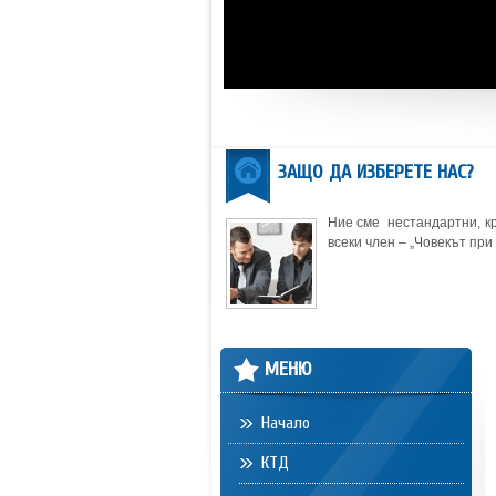
ЗАЩО ДА ИЗБЕРЕТЕ НАС?
Ние сме нестандартни, кр
всеки член – „Човекът при 
МЕНЮ
Начало
КТД