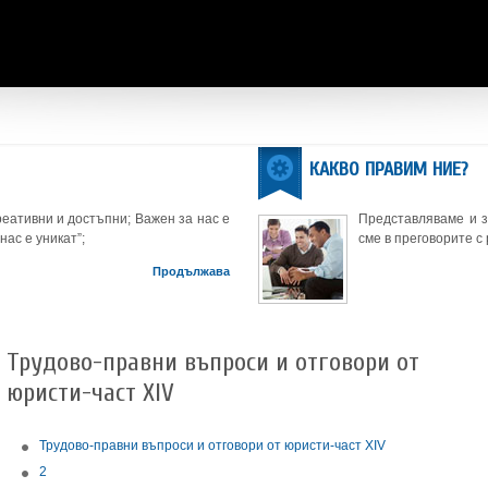
КАКВО ПРАВИМ НИЕ?
еативни и достъпни; Важен за нас е
Представляваме и 
нас е уникат”;
сме в преговорите с
Продължава
Трудово-правни въпроси и отговори от
юристи-част XIV
Трудово-правни въпроси и отговори от юристи-част XIV
2