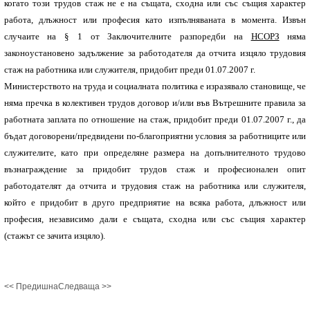
когато този трудов стаж не е на същата, сходна или със същия характер
работа, длъжност или професия като изпълняваната в момента. Извън
случаите на § 1 от Заключителните разпоредби на
НСОРЗ
няма
законоустановено задължение за работодателя да отчита изцяло трудовия
стаж на работника или служителя, придобит преди 01.07.2007 г.
Министерството на труда и социалната политика е изразявало становище, че
няма пречка в колективен трудов договор и/или във Вътрешните правила за
работната заплата по отношение на стаж, придобит преди 01.07.2007 г., да
бъдат договорени/предвидени по-благоприятни условия за работниците или
служителите, като при определяне размера на допълнителното трудово
възнаграждение за придобит трудов стаж и професионален опит
работодателят да отчита и трудовия стаж на работника или служителя,
който е придобит в друго предприятие на всяка работа, длъжност или
професия, независимо дали е същата, сходна или със същия характер
(стажът се зачита изцяло).
<< Предишна
Следваща >>