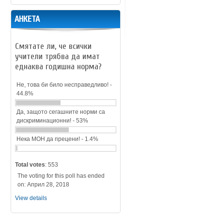
АНКЕТА
Смятате ли, че всички
учители трябва да имат
еднаква годишна норма?
Не, това би било несправедливо! -
44.8%
Да, защото сегашните норми са
дискриминационни! - 53%
Нека МОН да прецени! - 1.4%
Total votes
: 553
The voting for this poll has ended
on: Април 28, 2018
View details