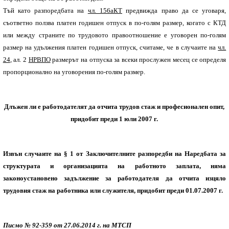
Тъй като разпоредбата на
чл. 156а
КТ
предвижда право да се уговаря,
съответно ползва платен годишен отпуск в по-голям размер, когато с КТД
или между страните по трудовото правоотношение е уговорен по-голям
размер на удължения платен годишен отпуск, считаме, че в случаите на
чл.
24
, ал. 2
НРВПО
размерът на отпуска за всеки прослужен месец се определя
пропорционално на уговорения по-голям размер.
Длъжен ли е работодателят да отчита трудов стаж и професионален опит,
придобит преди 1 юли 2007 г.
Извън случаите на § 1 от Заключителните разпоредби на Наредбата за
структурата и организацията на работното заплата, няма
законоустановено задължение за работодателя да отчита изцяло
трудовия стаж на работника или служителя, придобит преди 01.07.2007 г.
Писмо № 92-359 от 27.06.2014 г. на МТСП