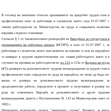
В отговор на запитване относно признаването на придобит трудов стаж и
професионален опит за работници и служители, които след 01.07.2007 г.
сменят работодателя си, Министерство на труда и социалната политика
изразява следното становище:
Съгласно § 1 от Заключителните разпоредби на
Наредбата за структурата и
организацията на работната заплата
(НСОРЗ), в сила от 01.07.2007 г., за
работници и служители, които към момента на влизане в сила на наредбата
се намират в трудово правоотношение със същия работодател, както и в
случаите на промяна на работодателя по
чл. 123
и 123а от
Кодекса на труда
(КТ), размерът на допълнителното трудово възнаграждение за трудов стаж и
професионален опит, определен по реда на наредбата, не може да бъде по-
малък от размера на допълнителното трудово възнаграждение за
продължителна работа, определено в процент и получавано в размер по
реда на отменената Наредба за допълнителните и други трудови
възнаграждения, приета с Постановление № 133 на Министерския съвет от
1993 г.
Цитираната разпоредба урежда “заварените случаи”. Времето, за което