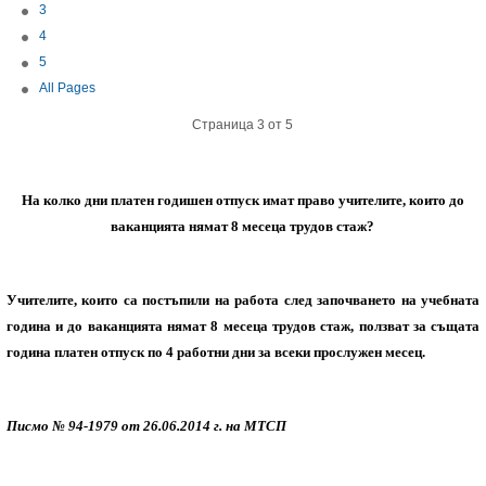
3
4
5
All Pages
Страница 3 от 5
На колко дни платен годишен отпуск имат право учителите, които до
ваканцията нямат 8 месеца трудов стаж?
Учителите, които са постъпили на работа след започването на учебната
година и до ваканцията нямат 8 месеца трудов стаж, ползват за същата
година платен отпуск по 4 работни дни за всеки прослужен месец.
Писмо № 94-1979 от 26.06.2014 г. на МТСП