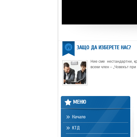
ЗАЩО ДА ИЗБЕРЕТЕ НАС?
Ние сме нестандартни, кр
всеки член – „Човекът при 
МЕНЮ
Начало
КТД