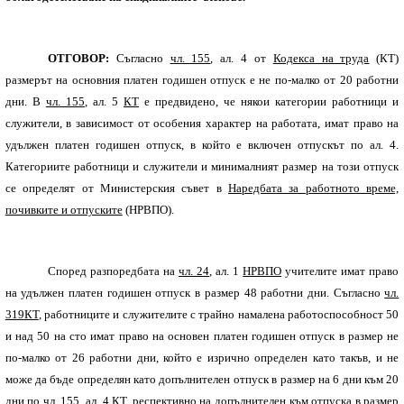
ОТГОВОР:
Съгласно
чл. 155
, ал. 4 от
Кодекса на труда
(КТ)
размерът на основния платен годишен отпуск е не по-малко от 20 работни
дни. В
чл. 155
, ал. 5
КТ
е предвидено, че някои категории работници и
служители, в зависимост от особения характер на работата, имат право на
удължен платен годишен отпуск, в който е включен отпускът по ал. 4.
Категориите работници и служители и минималният размер на този отпуск
се определят от Министерския съвет в
Наредбата за работното време,
почивките и отпуските
(НРВПО).
Според разпоредбата на
чл. 24
, ал. 1
НРВПО
учителите имат право
на удължен платен годишен отпуск в размер 48 работни дни. Съгласно
чл.
319
КТ
, работниците и служителите с трайно намалена работоспособност 50
и над 50 на сто имат право на основен платен годишен отпуск в размер не
по-малко от 26 работни дни, който е изрично определен като такъв, и не
може да бъде определян като допълнителен отпуск в размер на 6 дни към 20
дни по
чл. 155
, ал. 4
КТ
, респективно на допълнителен към отпуска в размер