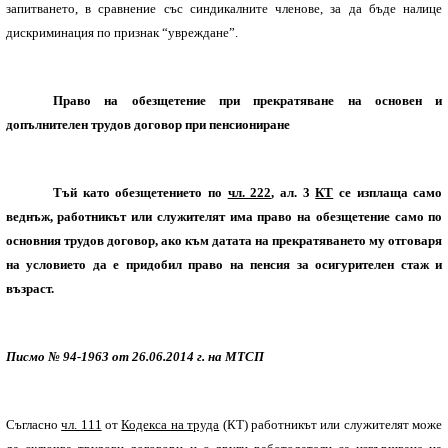
запитването, в сравнение със синдикалните членове, за да бъде налице
дискриминация по признак “увреждане”.
Право на обезщетение при прекратяване на основен и
допълнителен трудов договор при пенсиониране
Тъй като обезщетението по
чл. 222
, ал. 3
КТ
се изплаща само
веднъж, работникът или служителят има право на обезщетение само по
основния трудов договор, ако към датата на прекратяването му отговаря
на условието да е придобил право на пенсия за осигурителен стаж и
възраст.
Писмо № 94-1963 от 26.06.2014 г. на МТСП
Съгласно
чл. 111
от
Кодекса на труда
(КТ) работникът или служителят може