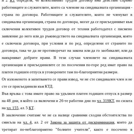
и 2
КТ
определя, че колективният трудов договор има действие спрямо
работниците и служителите, които са членове на синдикалната организация -
страна по договора. Работниците и служителите, които не членуват в
синдикална организация, страна по договора, могат да се присъединяват към
сключения колективен трудов договор от техния работодател с писмено
заявление до него или до ръководството на синдикалната организация, която
е сключила договора, при условия и по ред, определени от страните по
договора, така че да не противоречат на закона или да го заобикалят, или да
накърняват добрите нрави. В тези случаи членовете на синдикалната
организация и присъединилите се по посочения по-горе ред имат право на
платен годишен отпуск в уговорените там по-благоприятни размери.
От изложеното в запитването се прави извод, че не сте синдикален член и не
сте се присъединили към КТД.
Във връзка с това имате право на удължен платен годишен отпуск в размер
на 48 дни, в който са включени и 26-те работни дни по
чл. 319
КТ
, по силата
на
чл. 155
, ал. 5
КТ
.
В заключение считаме че не са налице сравними сходни обстоятелства по
смисъла на
чл. 4
, ал. 2 от
Закона за защита от дискриминация
, които да
третират по-неблагоприятно “болните учители”, както е посочено в