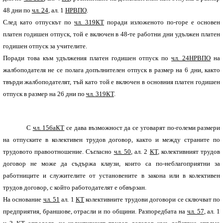
48 дни по
чл. 24
, ал. 1
НРВПО
.
След като отпускът по
чл. 319
КТ
поради изложеното по-горе е основен
платен годишен отпуск, той е включен в 48-те работни дни удължен платен
годишен отпуск за учителите.
Поради това към удължения платен годишен отпуск по
чл. 24
НРВПО
на
жалбоподателя не се полага допълнителен отпуск в размер на 6 дни, както
твърди жалбоподателят, тъй като той е включен в основния платен годишен
отпуск в размер на 26 дни по
чл. 319
КТ
.
С
чл. 156а
КТ
се дава възможност да се уговарят по-големи размери
на отпуските в колективен трудов договор, както и между страните по
трудовото правоотношение. Съгласно
чл. 50
, ал. 2
КТ
, колективният трудов
договор не може да съдържа клаузи, които са по-неблагоприятни за
работниците и служителите от установените в закона или в колективен
трудов договор, с който работодателят е обвързан.
На основание
чл. 51
ал. 1
КТ
колективните трудови договори се сключват по
предприятия, браншове, отрасли и по общини. Разпоредбата на
чл. 57
, ал. 1