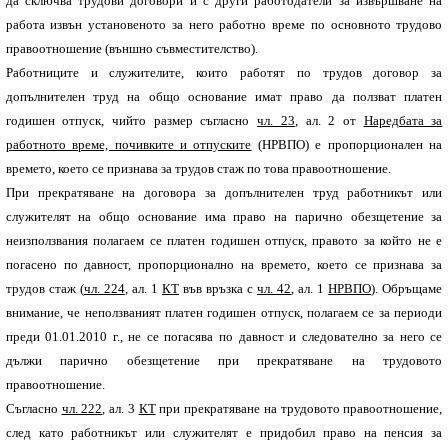
да сключва трудови договори и с други работодатели за извършване на
работа извън установеното за него работно време по основното трудово
правоотношение (външно съвместителство).
Работниците и служителите, които работят по трудов договор за
допълнителен труд на общо основание имат право да ползват платен
годишен отпуск, чийто размер съгласно
чл. 23
, ал. 2 от
Наредбата за
работното време, почивките и отпуските
(НРВПО) е пропорционален на
времето, което се признава за трудов стаж по това правоотношение.
При прекратяване на договора за допълнителен труд работникът или
служителят на общо основание има право на парично обезщетение за
неизползвания полагаем се платен годишен отпуск, правото за който не е
погасено по давност, пропорционално на времето, което се признава за
трудов стаж (
чл. 224
, ал. 1
КТ
във връзка с
чл. 42
, ал. 1
НРВПО
). Обръщаме
внимание, че неползваният платен годишен отпуск, полагаем се за периоди
преди 01.01.2010 г., не се погасява по давност и следователно за него се
дължи парично обезщетение при прекратяване на трудовото
правоотношение.
Съгласно
чл. 222
, ал. 3
КТ
при прекратяване на трудовото правоотношение,
след като работникът или служителят е придобил право на пенсия за