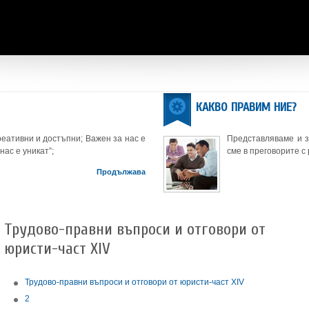
КАКВО ПРАВИМ НИЕ?
еативни и достъпни; Важен за нас е
Представляваме и 
нас е уникат”;
сме в преговорите с
Продължава
Трудово-правни въпроси и отговори от
юристи-част XIV
Трудово-правни въпроси и отговори от юристи-част XIV
2