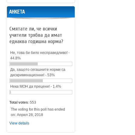
АНКЕТА
Смятате ли, че всички
учители трябва да имат
еднаква годишна норма?
Не, това би било несправедливо! -
44.8%
Да, защото сегашните норми са
дискриминационни! - 53%
Нека МОН да прецени! - 1.4%
Total votes
: 553
The voting for this poll has ended
on: Април 28, 2018
View details