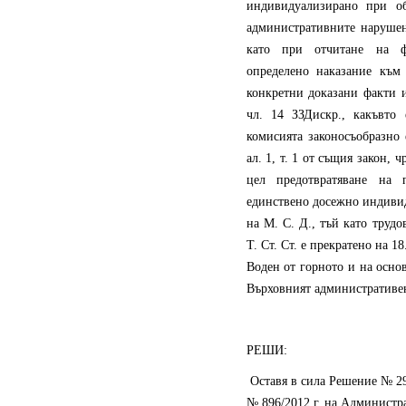
индивидуализирано при о
административните нарушени
като при отчитане на фа
определено наказание към
конкретни доказани факти и
чл. 14 ЗЗДискр., какъвто
комисията законосъобразно
ал. 1, т. 1 от същия закон,
цел предотвратяване на 
единствено досежно индиви
на М. С. Д., тъй като труд
Т. Ст. Ст. е прекратено на 18
Воден от горното и на основ
Върховният административен
РЕШИ:
Оставя в сила Решение № 296
№ 896/2012 г. на Администр