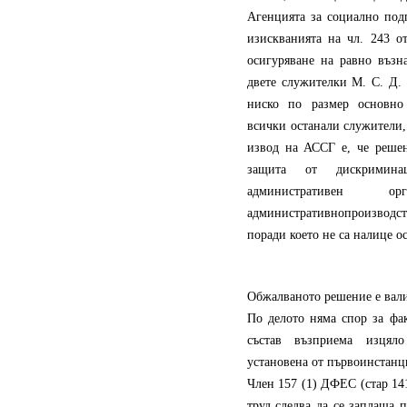
Агенцията за социално под
изискванията на чл. 243 о
осигуряване на равно възн
двете служителки М. С. Д. 
ниско по размер основно 
всички останали служители,
извод на АССГ е, че решен
защита от дискримина
административен
административнопроизводс
поради което не са налице о
Обжалваното решение е вали
По делото няма спор за фа
състав възприема изцяло
установена от първоинстанц
Член 157 (1) ДФЕС (стар 14
труд следва да се заплаща 