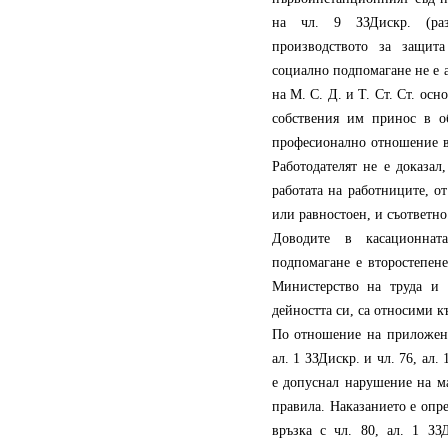
на чл. 9 ЗЗДискр. (раз
производството за защит
социално подпомагане не е а
на М. С. Д. и Т. Ст. Ст. ос
собствения им принос в о
професионално отношение в
Работодателят не е доказа
работата на работниците, от
или равностоен, и съответно
Доводите в касационнат
подпомагане е второстепен
Министерство на труда и 
дейността си, са относими к
По отношение на приложение
ал. 1 ЗЗДискр. и чл. 76, ал.
е допуснал нарушение на м
правила. Наказанието е опре
връзка с чл. 80, ал. 1 ЗЗ