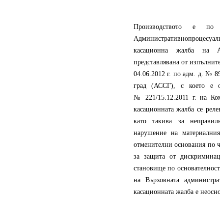
Производството е 
Административнопроцесуа
касационна жалба на А
представлявана от изпълнит
04.06.2012 г. по адм. д. № 
град (АССГ), с което е 
№ 221/15.12.2011 г. на Ко
касационната жалба се реле
като такива за неправил
нарушение на материалния
отменителни основания по ч
за защита от дискриминац
становище по основателност
на Върховната администра
касационната жалба е неосно