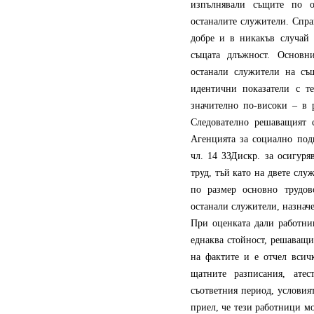
изпълнявали същите по о
останалите служители. Спра
добре и в никакъв случай 
същата длъжност. Основн
останали служители на съ
идентични показатели с те
значително по-високи – в р
Следователно решаващият с
Агенцията за социално под
чл. 14 ЗЗДискр. за осигуря
труд, тъй като на двете слу
по размер основно трудов
останали служители, назнач
При оценката дали работни
еднаква стойност, решаващи
на фактите и е отчел всичк
щатните разписания, ате
съответния период, условият
приел, че тези работници мо