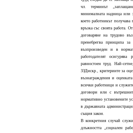
чл. терминът „заплащан
минималната надница или з
което работникът получава 
връзка със своята работа. О
договаряне на трудово въз
пренебрегва принципа за
възпроизведен и в нормат
работодателят осигурява
равностоен труд. Най-сетне
ЗЗДискр., критериите за оце
възнаграждения и оценката
всички работници и служите
договори или с вътрешнит
нормативно установените ус
в държавната администрация
същия закон.
В конкретния случай служи
длъжността „социален рабо