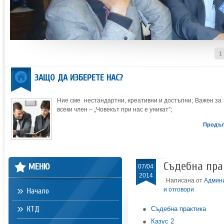
1
ЗАЩО ДА ИЗБЕРЕТЕ НАС?
Ние сме нестандартни, креативни и достъпни; Важен за 
всеки член – „Човекът при нас е уникат”;
Продъ
Съдебна пра
МЕНЮ
07/04
2014
Написана от
Админ
и отговори
Начало
КТД
Съдебна практика
Казус 2