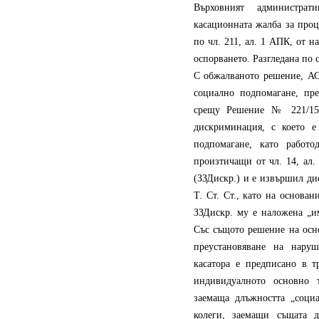
Върховният администрат
касационната жалба за проц
по чл. 211, ал. 1 АПК, от н
оспорването. Разгледана по 
С обжалваното решение, АС
социално подпомагане, пре
срещу Решение № 221/15.
дискриминация, с което е
подпомагане, като работо
произтичащи от чл. 14, ал.
(ЗЗДискр.) и е извършил д
Т. Ст. Ст., като на основани
ЗЗДискр. му е наложена „и
Със същото решение на основ
преустановяване на нару
касатора е предписано в т
индивидуалното основно 
заемаща длъжността „социа
колеги, заемащи същата 