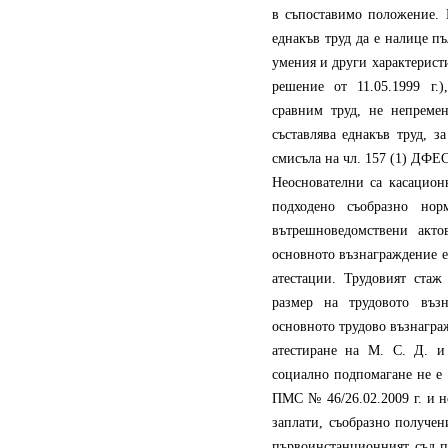
в съпоставимо положение. 
еднакъв труд да е налице п
умения и други характеристи
решение от 11.05.1999 г.)
сравним труд, не непремен
съставлява еднакъв труд, 
смисъла на чл. 157 (1) ДФЕС
Неоснователни са касацион
подходено съобразно нор
вътрешноведомствени акто
основното възнаграждение е
атестации. Трудовият стаж
размер на трудовото въз
основното трудово възнаграж
атестиране на М. С. Д. и 
социално подпомагане не е 
ПМС № 46/26.02.2009 г. и 
заплати, съобразно получен
първоинстанционният съд п