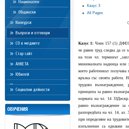
Национален
Казус 3
Общински
All Pages
Конкурси
Въпроси и отговори
СО в медиите
Казус 1:
Член 157 (1) ДФЕС
че равен труд следва да се
Стар сайт
на този чл. терминът „зап
АНКЕТА
минималната надница или з
което работникът получава 
Юбилей
връзка със своята работа. 
трудово възнаграждение, 
Социални дейности
принципа за равно възнагра
нормата на чл. 14 ЗЗДискр.
равно възнаграждение за 
ОБУЧЕНИЯ
разпоредбата на чл. 14, ал.
при определяне на трудовит
изпълнение са еднакви з