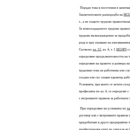
Поради това в посочения в запитва
Заключителните разпоредби на
НСО
г., а не същото трудово правоотнош
За новосъздаденото трудово право
трудово възнаграждение за придоби
реда и при спазване на изискваният
Съгласно
чл. 12
, ал. 4, т. 1
НСОРЗ
сл
определяне продължителността на т
определяне на правото и размера на
трудовия стаж на работника или сл
сходна или със същия характер раб
Условията, при които се зачита схо
професията по ал. 4, се определят 
с вътрешните правила за работната 
При определяне на условията по
чл
договор или с вътрешните правила з
придобитият в друго предприятие тр
професионален опит по смисъла на