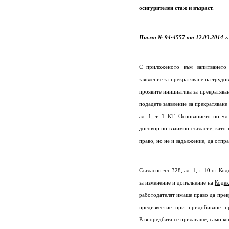
осигурителен стаж и възраст.
Писмо № 94-4557 от 12.03.2014 г
С приложеното към запитването
заявление за прекратяване на труд
проявите инициатива за прекратява
подадете заявление за прекратяван
ал. 1, т. 1
КТ
. Основанието по
чл
договор по взаимно съгласие, като
право, но не и задължение, да отпр
Съгласно
чл. 328
, ал. 1, т. 10 от
Код
за изменение и допълнение на
Кодек
работодателят имаше право да прек
предизвестие при придобиване п
Разпоредбата се прилагаше, само ко