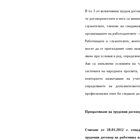
В чл. 5 от колективния трудов дого
че договореностите в него са мини
служителите, членове на синдикал
организациите на работодателите - 
Работниците и служителите, които
могат да се присъединят само къ
звено при условия и ред, определени
Ако са изпълнени условията на ч
системата на народната просвета,
повторното назначаване на учит
определянето на допълнително
професионален опит би следвало да 
Прекратяване на трудовия догово
Считано от 28.01.2012 г. отпа
трудовия договор на работника и