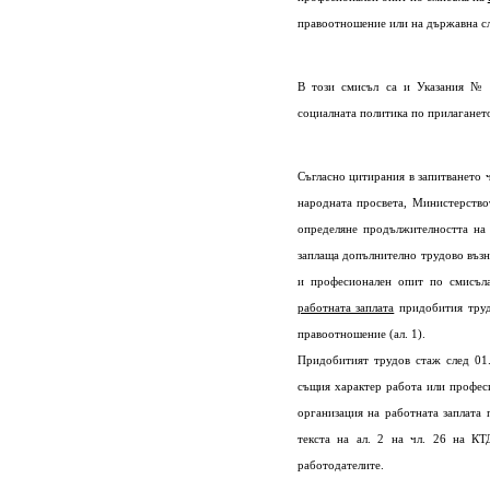
правоотношение или на държавна с
В този смисъл са и Указания № 
социалната политика по прилаганет
Съгласно цитирания в запитването ч
народната просвета, Министерство
определяне продължителността на 
заплаща допълнително трудово възн
и професионален опит по смисъ
работната заплата
придобития труд
правоотношение (ал. 1).
Придобитият трудов стаж след 01.
същия характер работа или професи
организация на работната заплата 
текста на ал. 2 на чл. 26 на КТ
работодателите.