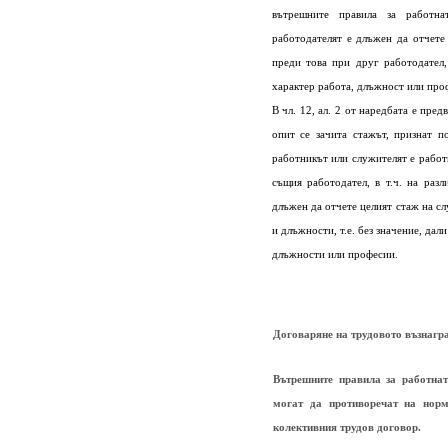
вътрешните правила за работна
работодателят е длъжен да отчете
преди това при друг работодател
характер работа, длъжност или про
В чл. 12, ал. 2 от наредбата е пре
опит се зачита стажът, признат 
работникът или служителят е работ
същия работодател, в т.ч. на раз
длъжен да отчете целият стаж на сл
и длъжности, т.е. без значение, дал
длъжности или професии.
Договаряне на трудовото възнагр
Вътрешните правила за работнат
могат да противоречат на норм
колективния трудов договор.