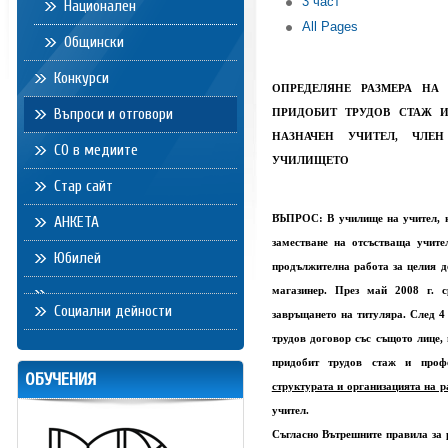
3 част
Национален
All Pages
Общински
Конкурси
ОПРЕДЕЛЯНЕ РАЗМЕРА НА
Въпроси и отговори
ПРИДОБИТ ТРУДОВ СТАЖ 
НАЗНАЧЕН УЧИТЕЛ, ЧЛЕ
СО в медиите
УЧИЛИЩЕТО
Стар сайт
ВЪПРОС: В училище на учител, на
АНКЕТА
заместване на отсъстваща учите
Юбилей
продължителна работа за целия д
магазинер. През май 2008 г. с
Социални дейности
завръщането на титуляра. След 4 
трудов договор със същото лице, 
придобит трудов стаж и про
ОБУЧЕНИЯ
структурата и организацията на р
учител.
Съгласно Вътрешните правила за 