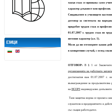
такъв стаж се признава само учит
характер длъжност или професия.
Синдикатите в училището настояв
договор за системата на народна
придобит трудов стаж и професи
01.07.2007 г. трудов стаж по тр
неговия характер (ал. 1).
ЕЗИЦИ
Моля да ни отговорите какви дей
в конкретния случай, с оглед спаз
ОТГОВОР:
В § 1 от Заключите
организацията на работната заплат
достигнатия към 01.07.2007 г. и
възнаграждение за продължителна р
на
НСОРЗ
индивидуално допълнител
Тази защитна норма се прилага сам
служители в предприятието и дейст
със същия работодател.