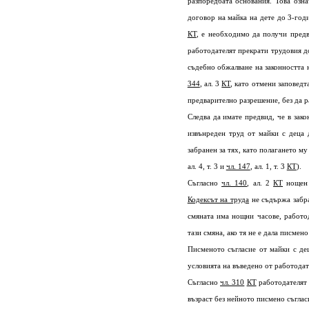
разпоредбата основания. Това озна
договор на майка на дете до 3-год
КТ
, е необходимо да получи предв
работодателят прекрати трудовия д
съдебно обжалване на законността 
344
, ал. 3
КТ
, като отмени заповедт
предварително разрешение, без да р
Следва да имате предвид, че в зак
извънреден труд от майки с деца 
забранен за тях, като полагането м
ал. 4, т. 3 и
чл. 147
, ал. 1, т. 3
КТ
).
Съгласно
чл. 140
, ал. 2
КТ
нощен 
Кодексът на труда
не съдържа забра
смяната има нощни часове, работо
тази смяна, ако тя не е дала писмен
Писменото съгласие от майки с дец
условията на въведено от работода
Съгласно
чл. 310
КТ
работодателят 
възраст без нейното писмено съглас