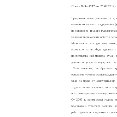
Писмо № 94-3517 от 26.03.2014 г
Трудовото възнаграждение се до
елемент от неговото съдържание (
на основното трудово възнагражд
малък от минималната работна запла
Минималният осигурителен доход з
възможно да не бъде еднакъв с 
представлява най-малката сума (
дейност и професия, върху която с
Това означава, че брутното тр
основното трудово възнаграждение
бъде по-малко от осигурителния 
трудово възнаграждение, но осигур
по-големия размер на осигурителни
От 2003 г. насам всяка година м
браншово и отраслово равнище, ка
работодатели и синдикати са длъжн