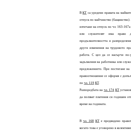
В
КТ
са уредени правата на майките
отпуск по майчинство (бащинство)
изтичане на отпуск по чл. 163-167
или служителят има право д
продължителността и разпределен
други изменения на трудовото пр
работа. С цел да се насърчи по-
задължения на работника или служи
предложението. При постигане на 
правоотношение се оформя с допъл
по
чл. 119
КТ
.
Разпоредбата на
чл. 174
КТ
установ
да ползват платения си годишен от
време на годината.
В
чл. 168
КТ
е предвидено правот
когато това е уговорено в колектив