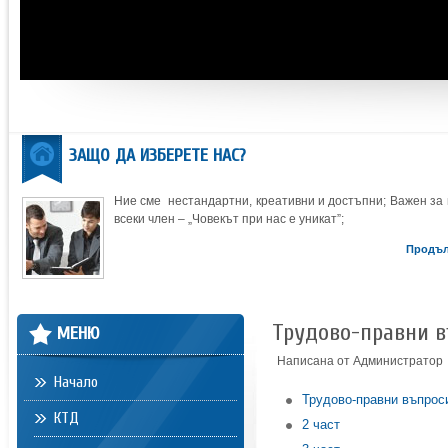
ЗАЩО ДА ИЗБЕРЕТЕ НАС?
Ние сме нестандартни, креативни и достъпни; Важен за 
всеки член – „Човекът при нас е уникат”;
Продъ
Трудово-правни в
МЕНЮ
Написана от Администратор
Начало
Трудово-правни въпроси
КТД
2 част