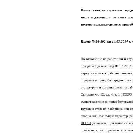
Целият стаж на служителя, придо
места и длъжности, се взема пр
трудово възнаграждение за придоб
Писмо № 26-892 от 14.03.2014 г.
По отношение на работници и служ
при работодателя след 01.07.2007 
върху основната работна заплата
определя за придобит трудов стаж 
структурата и организацията на раб
Съгласно
чл. 12
, ал. 4, т. 1
НСОРЗ
възнаграждение за придобит трудов
трудовия стаж на работника или с
сходна или със същия характер р
НСОРЗ
условията, при които се за
професията, се определят с коле