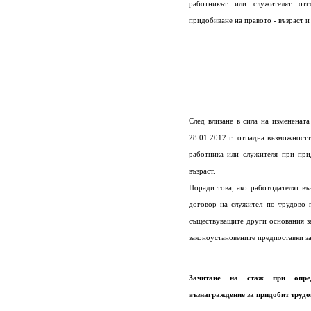
работникът или служителят отг
придобиване на правото - възраст и
След влизане в сила на измененат
28.01.2012 г. отпадна възможностт
работника или служителя при при
възраст.
Поради това, ако работодателят въ
договор на служител по трудово 
съществуващите други основания з
законоустановените предпоставки з
Зачитане на стаж при опред
възнаграждение за придобит трудо