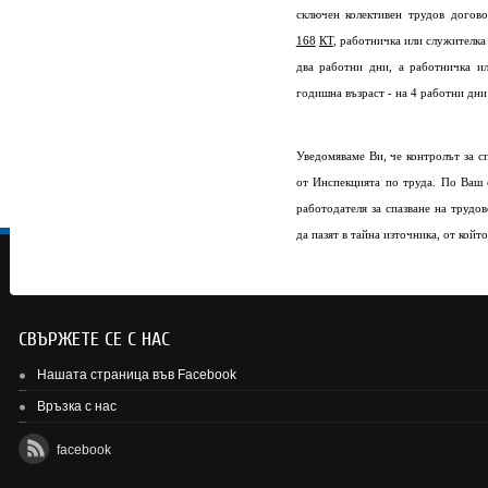
сключен колективен трудов догов
168
КТ
, работничка или служителка
два работни дни, а работничка и
годишна възраст - на 4 работни дни
Уведомяваме Ви, че контролът за с
от Инспекцията по труда. По Ваш
работодателя за спазване на трудо
да пазят в тайна източника, от койт
СВЪРЖЕТЕ СЕ С НАС
Нашата страница във Facebook
Връзка с нас
facebook