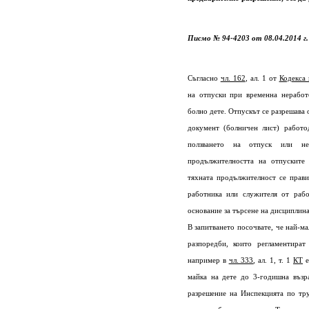
Писмо № 94-4203 от 08.04.2014 г
Съгласно
чл. 162
, ал. 1 от
Кодекса 
на отпуски при временна неработ
болно дете. Отпускът се разрешава 
документ (болничен лист) работо
ползването на отпуск или не
продължителността на отпуските 
тяхната продължителност се прави
работника или служителя от раб
основание за търсене на дисциплин
В запитването посочвате, че най-ма
разпоредби, които регламентират
например в
чл. 333
, ал. 1, т. 1
КТ
е
майка на дете до 3-годишна възр
разрешение на Инспекцията по тру