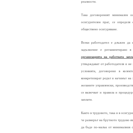
реалности.
Така договореният минимален ос
осигурителен праг, се определя
обществено осигуряване.
Всеки работодател е длъжен да и
задължение е регламентирано 
организацията на работната запл
утвърждават от работодателя и не 
условията, договорени в колек
конкретизират редът и начинът на 
желаните управленски, производств
се включват и правила и процедур
заплати.
Както в трудовото, така и в осигур
че размерът на брутното трудово в
да бъде по-малък от минималния о