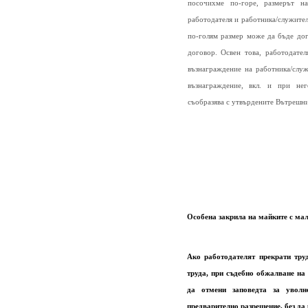
посочихме по-горе, размерът н
работодателя и работника/служител
по-голям размер може да бъде до
договор. Освен това, работодате
възнаграждение на работника/слу
възнаграждение, вкл. и при нег
съобразява с утвърдените Вътрешни 
Особена закрила на майките с ма
Ако работодателят прекрати тру
труда, при съдебно обжалване на
да отмени заповедта за уволн
предварително разрешение, без да