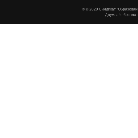
© © 2020 Синдикат "Образовани
Джумла!
е безплат