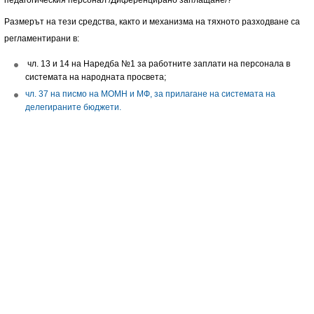
педагогическия персонал /Диференцирано заплащане/?
Размерът на тези средства, както и механизма на тяхното разходване са
регламентирани в:
чл. 13 и 14 на Наредба №1 за работните заплати на персонала в
системата на народната просвета;
чл. 37 на писмо на МОМН и МФ, за прилагане на системата на
делегираните бюджети.