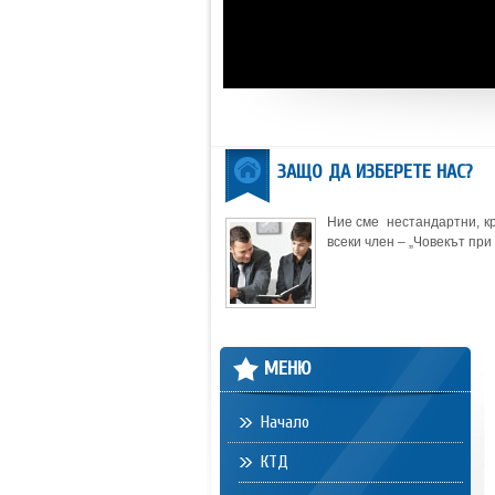
ЗАЩО ДА ИЗБЕРЕТЕ НАС?
Ние сме нестандартни, кр
всеки член – „Човекът при 
МЕНЮ
Начало
КТД