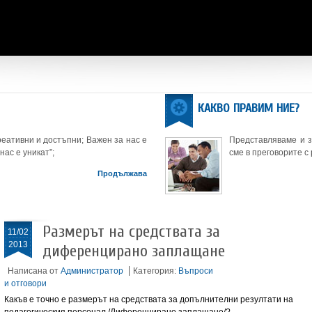
КАКВО ПРАВИМ НИЕ?
еативни и достъпни; Важен за нас е
Представляваме и 
нас е уникат”;
сме в преговорите с
Продължава
Размерът на средствата за
11/02
2013
диференцирано заплащане
Написана от
Администратор
Категория:
Въпроси
и отговори
Какъв е точно е размерът на средствата за допълнителни резултати на