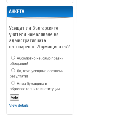
АНКЕТА
Усещат ли българските
учители намаляване на
адмистративната
натовареност/бумащината/?
Абсолютно не, само празни
обещания!
Да, вече усещаме осезаеми
резултати!
Няма бумащина в
образователните институции.
View details