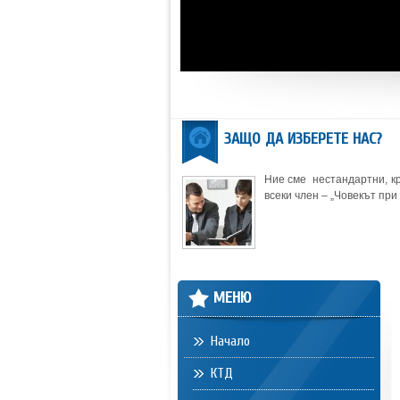
ЗАЩО ДА ИЗБЕРЕТЕ НАС?
Ние сме нестандартни, кр
всеки член – „Човекът при 
МЕНЮ
Начало
КТД