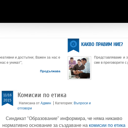
КАКВО ПРАВИМ НИЕ?
еативни и достъпни; Важен за нас е
Представляваме и 
нас е уникат”;
сме в преговорите с
Продължава
Комисии по етика
11/16
2015
Написана от
Админ
Категория:
Въпроси и
отговори
Синдикат "Образование" информира, че няма никакво
нормативно основание за създаване на
комисии по етика