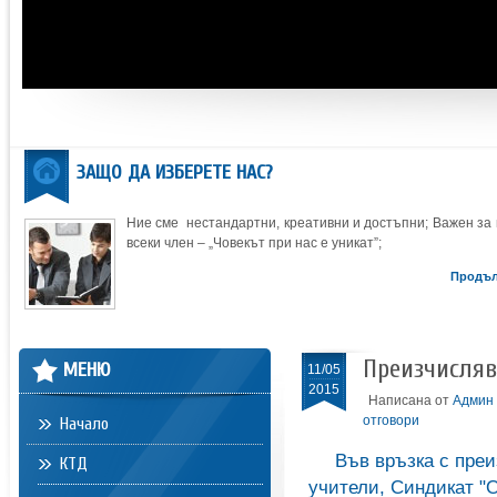
ЗАЩО ДА ИЗБЕРЕТЕ НАС?
Ние сме нестандартни, креативни и достъпни; Важен за 
всеки член – „Човекът при нас е уникат”;
Продъ
Преизчисляв
МЕНЮ
11/05
2015
Написана от
Админ
отговори
Начало
Във връзка с преи
КТД
учители, Синдикат "