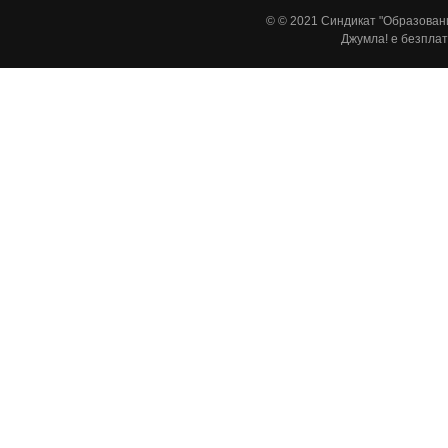
© © 2021 Синдикат "Образовани
Джумла!
е безплат