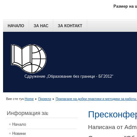
Размер на 
НАЧАЛО
ЗА НАС
ЗА КОНТАКТ
Сдружение „Образование без граници - БГ2012“
Вие сте тук:
Home
Проекти
Прилагане на добри практики и методики за работа
Пресконфе
Информация за:
Начало
Написана от Admin
Новини