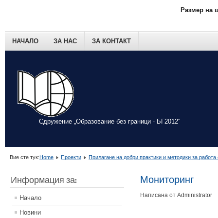
Размер на 
НАЧАЛО
ЗА НАС
ЗА КОНТАКТ
Сдружение „Образование без граници - БГ2012“
Вие сте тук:
Home
Проекти
Прилагане на добри практики и методики за работа
Мониторинг
Информация за:
Написана от Administrator
Начало
Новини