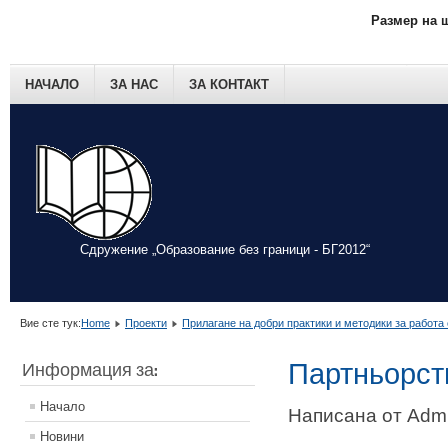
Размер на 
НАЧАЛО
ЗА НАС
ЗА КОНТАКТ
Сдружение „Образование без граници - БГ2012“
Вие сте тук:
Home
Проекти
Прилагане на добри практики и методики за работа
Партньорст
Информация за:
Начало
Написана от Admin
Новини