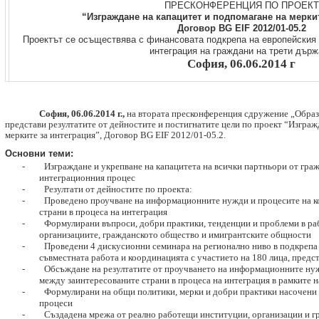
ПРЕСКОНФЕРЕНЦИЯ ПО ПРОЕКТ
“Изграждане на капацитет и подпомагане на меркит
Договор BG EIF 2012/01-05.2
Проектът се осъществява с финансовата подкрепа на европейския
интеграция на граждани на трети дър
София,
06
.06.201
4
г
София,
06
.06.201
4
г.,
на втората пресконференция сдружение „Образ
представи резултатите от дейностите и постигнатите цели по проект “Изграж
мерките за интеграция”, Договор BG EIF 2012/01-05.2.
Основни теми:
-
Изграждане и укрепване на капацитета на всички партньори от гра
интеграционния процес
-
Резултати от дейностите по проекта:
-
Проведено проучване на информационните нужди и процесите на к
страни в процеса на интеграция
-
Формулирани въпроси, добри практики, тенденции и проблеми в ра
организациите, гражданското общество и имигрантските общности
-
Проведени 4 дискусионни семинара на регионално ниво в подкрепа
съвместната работа и координацията с участието на 180 лица, предст
-
Обсъждане на резултатите от проучването на информационните ну
между заинтересованите страни в процеса на интеграция в рамките 
-
Формулирани на общи политики, мерки и добри практики насочени
процеси
-
Създадена мрежа от реално работещи институции, организации и г