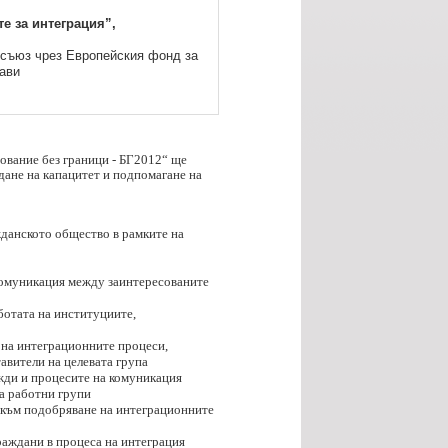
е за интеграция”,
 съюз чрез Европейския фонд за
жави
ование без граници - БГ2012“ ще
дане на капацитет и подпомагане на
жданското общество в рамките на
омуникация между заинтересованите
ботата на институциите,
 на интеграционните процеси,
авители на целевата група
жди и процесите на комуникация
на работни групи
 към подобряване на интеграционните
раждани в процеса на интеграция