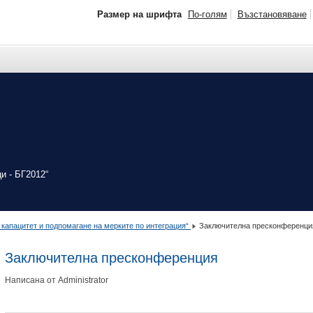
Размер на шрифта
По-голям
Възстановяване
и - БГ2012“
 капацитет и подпомагане на мерките по интеграция“
Заключителна пресконференци
Заключителна пресконференция
Написана от Administrator