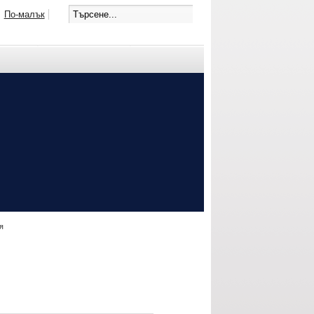
По-малък
я