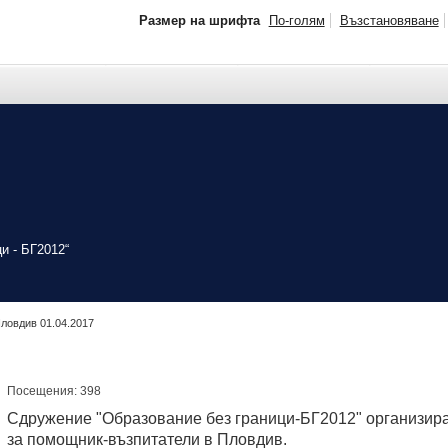
Размер на шрифта
По-голям
Възстановяване
и - БГ2012“
ловдив 01.04.2017
Посещения: 398
Сдружение "Образование без граници-БГ2012" организир
за помощник-възпитатели в Пловдив.