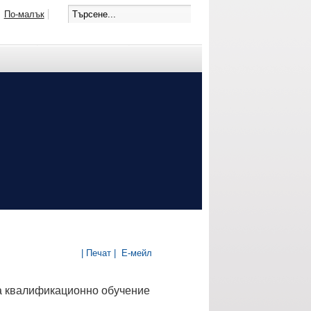
По-малък
| Печат |
Е-мейл
а квалификационно обучение