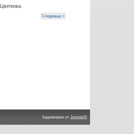
 Цветкова.
Следваща >
Задвижвано от
Joomla!®