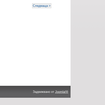
Следваща >
Задвижвано от
Joomla!®