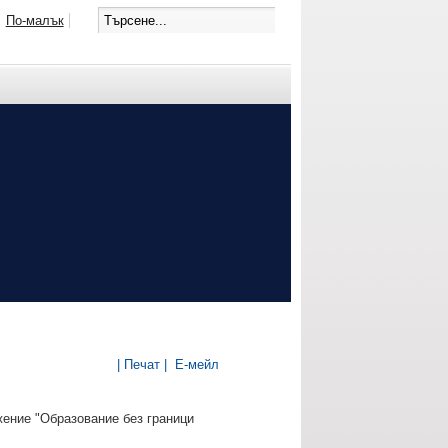
По-малък
| Печат |
Е-мейл
ение "Образование без граници