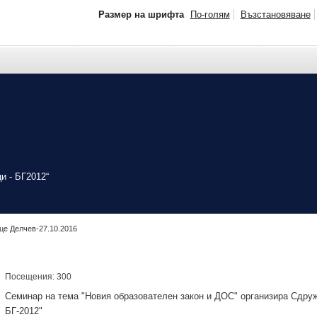
Размер на шрифта
По-голям
Възстановяване
и - БГ2012“
це Делчев-27.10.2016
Посещения: 300
Семинар на тема "Новия образователен закон и ДОС" организира Сдруж
БГ-2012"